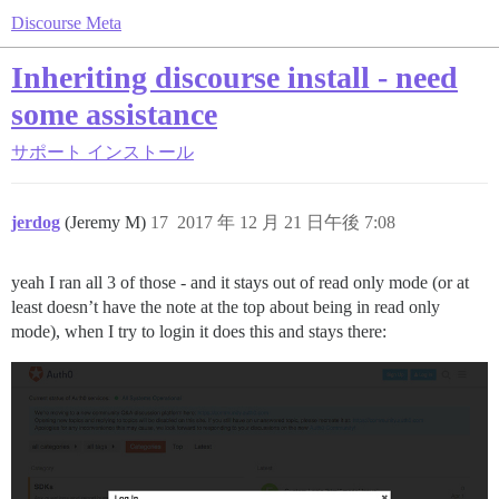
Discourse Meta
Inheriting discourse install - need
some assistance
サポート
インストール
jerdog
(Jeremy M)
17
2017 年 12 月 21 日午後 7:08
yeah I ran all 3 of those - and it stays out of read only mode (or at
least doesn’t have the note at the top about being in read only
mode), when I try to login it does this and stays there: