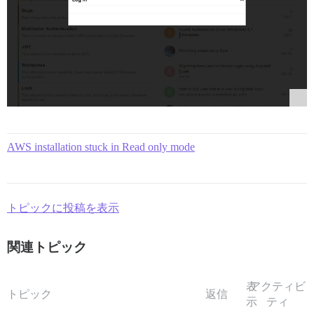
AWS installation stuck in Read only mode
トピックに投稿を表示
関連トピック
表
アクティビ
トピック
返信
示
ティ