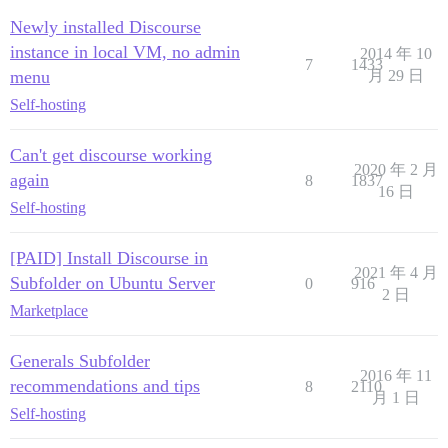
Newly installed Discourse
instance in local VM, no admin
2014 年 10
7
1433
menu
月 29 日
Self-hosting
Can't get discourse working
2020 年 2 月
again
8
1837
16 日
Self-hosting
[PAID] Install Discourse in
2021 年 4 月
Subfolder on Ubuntu Server
0
916
2 日
Marketplace
Generals Subfolder
2016 年 11
recommendations and tips
8
2110
月 1 日
Self-hosting