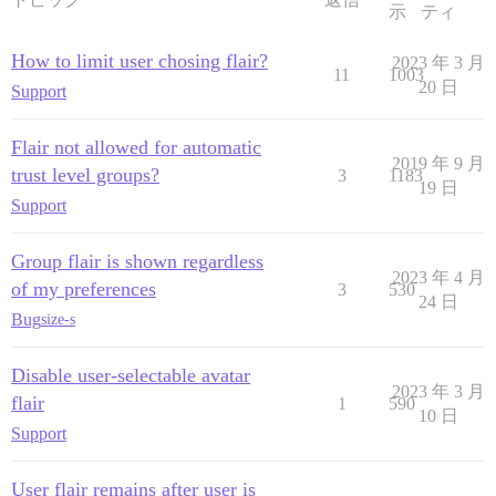
示
ティ
How to limit user chosing flair?
2023 年 3 月
11
1003
20 日
Support
Flair not allowed for automatic
2019 年 9 月
trust level groups?
3
1183
19 日
Support
Group flair is shown regardless
2023 年 4 月
of my preferences
3
530
24 日
Bug
size-s
Disable user-selectable avatar
2023 年 3 月
flair
1
590
10 日
Support
User flair remains after user is