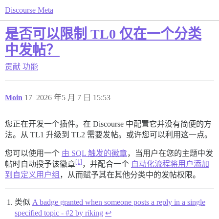
Discourse Meta
是否可以限制 TL0 仅在一个分类
中发帖？
贡献
功能
Moin
17
2026 年5 月 7 日 15:53
您正在开发一个插件。在 Discourse 中配置它并没有简便的方
法。从 TL1 升级到 TL2 需要发帖。或许您可以利用这一点。
您可以使用一个
由 SQL 触发的徽章
，当用户在您的主题中发
[1]
帖时自动授予该徽章
，并配合一个
自动化流程将用户添加
到自定义用户组
，从而赋予其在其他分类中的发帖权限。
类似
A badge granted when someone posts a reply in a single
specified topic - #2 by riking
↩︎