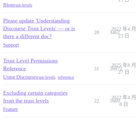
Blog
trust-levels
Please update 'Understanding
Discourse Trust Levels' — or is
2022 年4 月
28
3462
there a different doc?
23 日
Support
Trust Level Permissions
2025 年8 月
Reference
31
26972
27 日
Using Discourse
trust-levels
,
reference
Excluding certain categories
2022 年4 月
from the trust levels
22
1669
8 日
Feature