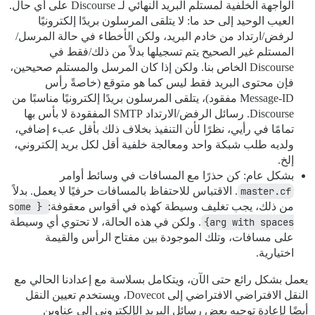
الواجهة الخلفية لمستلم البريد النهائي لـ Discourse على أي حال.
العيب الوحيد إلى حد ما: لا يتلقى المرسلون بريدًا إلكترونيًا
لرفض/ارتداد من خادم البريد، ولكن الأخطاء في حالة المرسل/
المستلم غير الصحيح يتم تسجيلها بدلاً من ذلك/فقط في
Discourse الخاص بنا. ولكن إذا كان المرسل والمستلم صحيحين،
فإن محتوى البريد فقط ليس كما هو متوقع (خاصةً رأس
Message-ID مفقود)، يتلقى المرسلون بريدًا إلكترونيًا مناسبًا من
Discourse. رسائل الرفض/الارتداد SMTP المفقودة لا بأس بها
تمامًا في رأيي، نظرًا لأن التنفيذ بخلاف ذلك بأقل عبء إضافي،
ولديه طلب شبكة واحد ومعالجة خلفية أقل لكل بريد إلكتروني،
إلخ.
بشكل عام: كن حذرًا مع المسافات في وسائط أوامر
master.cf
. الاقتباس للاحتفاظ بالمسافات حرفيًا لا يعمل. بدلاً
من ذلك، يجب تغليف وسيطة كهذه في أقواس معقوفة:
{some 
arg with spaces}
. ولكن في هذه الحالة، لا تحتوي أي وسيطة
على مسافات، وتلك الموجودة بين مفتاح الرأس والقيمة
اختيارية.
يعمل بشكل رائع حتى الآن، ويتكامل بسلاسة مع إعدادنا الحالي مع
النقل الافتراضي الافتراضي إلى Dovecot، ويستخدم تعيين النقل
أيضًا لإعادة توجيه بعض رسائل البريد الإلكتروني إلى عناوين