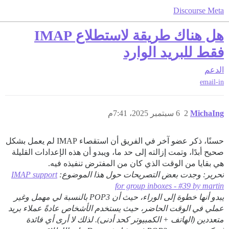
Discourse Meta
هل هناك طريقة لاستطلاع IMAP
فقط للبريد الوارد
الدعم
email-in
MichaIng
2
6 سبتمبر 2025، 7:41م
حسنًا، ذكر عضو آخر في الفريق أن استقصاء IMAP لم يعمل بشكل
صحيح أبدًا، وتمت إزالته إلى حد ما، ويبدو أن هذه الإعدادات القليلة
هي بقايا من الوقت الذي كان من المفترض تنفيذه فيه.
تحرير: وجدت بعض التصريحات حول هذا الموضوع:
IMAP support
for group inboxes - #39 by martin
يبدو أنها خطوة إلى الوراء، حيث أن POP3 بالنسبة لي مهمل وغير
عملي في الوقت الحاضر، حيث يستخدم الأشخاص عادةً عملاء بريد
متعددين (الهاتف + الكمبيوتر كحد أدنى). لذلك لا أرى أي فائدة