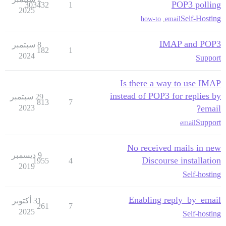
POP3 polling
303432
1
2025
Self-Hosting
how-to
,
email
IMAP and POP3
8 سبتمبر
182
1
2024
Support
Is there a way to use IMAP
instead of POP3 for replies by
29 سبتمبر
813
7
2023
email?
Support
email
No received mails in new
9 ديسمبر
Discourse installation
1955
4
2019
Self-hosting
Enabling reply_by_email
31 أكتوبر
261
7
2025
Self-hosting