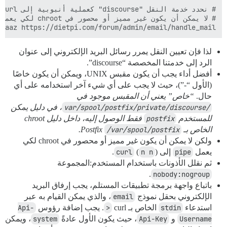
aaaz https://dietpi.com/forum/admin/email/handle_mail

لذا فإن تعيين النقل يمرر رسائل البريد الإلكتروني إلى عنوان
الرد إلى خدمتنا المخصصة “discourse”.
أفضل أداء يجب أن يكون مقبس UNIX، ويمكن أن يكون خاصًا
(الأول “-”)، حيث لا يجب على أي شيء آخر استخدامه على أي
حال.
“خاص” يعني أن المقبس موجود في
/var/spool/postfix/private/discourse
، في دليل يمكن
للمستخدم
postfix
فقط الوصول إليه، داخل دليل chroot
الخاص بـ Postfix
/var/spool/postfix
.
ولكن لا يمكن أن يكون غير مميز أو محصور في chroot لكي
يعمل
pipe
إلى
).
n n
(
curl
ثم نقلل الأذونات باستخدام المستخدم:المجموعة
.
nobody:nogroup
باتباع واجهة برمجة تطبيقات المستلم، يجب إرفاق البريد
الإلكتروني بحقل نموذج
email
، والذي يمكن القيام به عبر
استدعاء
stdin
الخاص بـ curl
<
. يجب إضافة رؤوس
Api-
Username
و
Api-Key
، حيث يكون الأول عادةً
system
، ويمكن