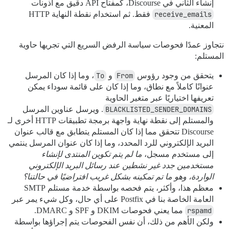
إنشاء الثاني في Discourse، كمفتاح API دقيق مع أذونات
receive_emails
فقط. ثم استخدام نقطة النهاية HTTP
المعنية.
نتجاوز عمدًا فحوصات سياسة الرفض السريع التي تجريها حاوية
المستلم:
يتحقق من وجود رؤوس
From
و
To
، وما إذا كان المرسل
عنوانًا كاملاً مع نطاق، وما إذا كان على قائمة سوداء يمكن
تعريفها اختياريًا عبر متغير الحاوية
BLACKLISTED_SENDER_DOMAINS
. ويرسل عناوين المرسل
والمستلم إلى نقطة نهاية واجهة برمجة تطبيقات HTTP أخرى لـ
Discourse تتحقق مما إذا كان المستلم يتطابق مع قالب عنوان
البريد الإلكتروني للرد المحدد، وما إذا كان عنوان المرسل ينتمي
إلى مستخدم مسجل،
ما لم يتم تكوين المنتدى لإنشاء
مستخدمين جدد غير نشطين عند رسائل البريد الإلكتروني
الواردة، وهو ما تم تمكينه بشكل غريب افتراضيًا في حالتنا؟
معظم هذا، وأكثر، يتم فحصه بواسطة خدمة مستلم SMTP
العامة الخاصة بنا في Postfix على أي حال، وكل شيء يمر عبر
rspamd
مما يعني فحوصات DKIM و SPF و DMARC.
ولكن الأهم من ذلك، أن نفس الفحوصات يتم إجراؤها بواسطة