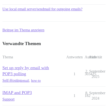
Use local email server/sendmail for outgoing emails?
Beitrag im Thema anzeigen
Verwandte Themen
Thema
Antworten
Aufrufe
Aktivität
Set up reply by email with
2. September
POP3 polling
1
303425
2025
Self-Hosting
email
,
how-to
IMAP and POP3
8. September
1
182
2024
Support