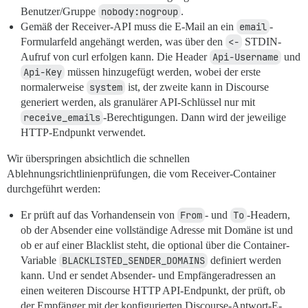
Benutzer/Gruppe
nobody:nogroup
.
Gemäß der Receiver-API muss die E-Mail an ein
email
-
Formularfeld angehängt werden, was über den
<-
STDIN-
Aufruf von curl erfolgen kann. Die Header
Api-Username
und
Api-Key
müssen hinzugefügt werden, wobei der erste
normalerweise
system
ist, der zweite kann in Discourse
generiert werden, als granulärer API-Schlüssel nur mit
receive_emails
-Berechtigungen. Dann wird der jeweilige
HTTP-Endpunkt verwendet.
Wir überspringen absichtlich die schnellen
Ablehnungsrichtlinienprüfungen, die vom Receiver-Container
durchgeführt werden:
Er prüft auf das Vorhandensein von
From
- und
To
-Headern,
ob der Absender eine vollständige Adresse mit Domäne ist und
ob er auf einer Blacklist steht, die optional über die Container-
Variable
BLACKLISTED_SENDER_DOMAINS
definiert werden
kann. Und er sendet Absender- und Empfängeradressen an
einen weiteren Discourse HTTP API-Endpunkt, der prüft, ob
der Empfänger mit der konfigurierten Discourse-Antwort-E-