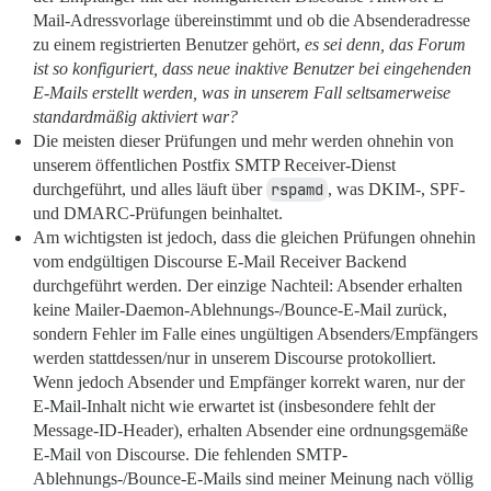
Mail-Adressvorlage übereinstimmt und ob die Absenderadresse
zu einem registrierten Benutzer gehört,
es sei denn, das Forum
ist so konfiguriert, dass neue inaktive Benutzer bei eingehenden
E-Mails erstellt werden, was in unserem Fall seltsamerweise
standardmäßig aktiviert war?
Die meisten dieser Prüfungen und mehr werden ohnehin von
unserem öffentlichen Postfix SMTP Receiver-Dienst
durchgeführt, und alles läuft über
rspamd
, was DKIM-, SPF-
und DMARC-Prüfungen beinhaltet.
Am wichtigsten ist jedoch, dass die gleichen Prüfungen ohnehin
vom endgültigen Discourse E-Mail Receiver Backend
durchgeführt werden. Der einzige Nachteil: Absender erhalten
keine Mailer-Daemon-Ablehnungs-/Bounce-E-Mail zurück,
sondern Fehler im Falle eines ungültigen Absenders/Empfängers
werden stattdessen/nur in unserem Discourse protokolliert.
Wenn jedoch Absender und Empfänger korrekt waren, nur der
E-Mail-Inhalt nicht wie erwartet ist (insbesondere fehlt der
Message-ID-Header), erhalten Absender eine ordnungsgemäße
E-Mail von Discourse. Die fehlenden SMTP-
Ablehnungs-/Bounce-E-Mails sind meiner Meinung nach völlig