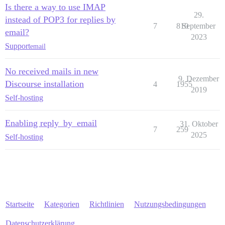
Is there a way to use IMAP
29.
instead of POP3 for replies by
7
810
September
email?
2023
Support
email
No received mails in new
9. Dezember
Discourse installation
4
1955
2019
Self-hosting
Enabling reply_by_email
31. Oktober
7
259
2025
Self-hosting
Startseite
Kategorien
Richtlinien
Nutzungsbedingungen
Datenschutzerklärung