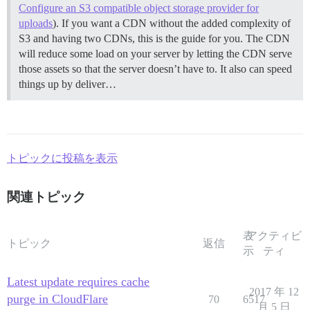
Configure an S3 compatible object storage provider for
uploads
). If you want a CDN without the added complexity of
S3 and having two CDNs, this is the guide for you. The CDN
will reduce some load on your server by letting the CDN serve
those assets so that the server doesn’t have to. It also can speed
things up by deliver…
トピックに投稿を表示
関連トピック
表
アクティビ
トピック
返信
示
ティ
Latest update requires cache
2017 年 12
purge in CloudFlare
70
6517
月 5 日