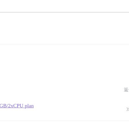
返
 2GB/2xCPU plan
3