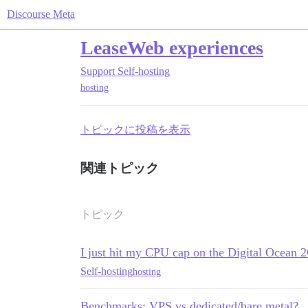
Discourse Meta
LeaseWeb experiences
Support
Self-hosting
hosting
トピックに投稿を表示
関連トピック
トピック
I just hit my CPU cap on the Digital Ocean
Self-hosting
hosting
Benchmarks: VPS vs dedicated/bare metal?