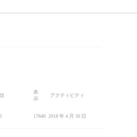
表
信
アクティビティ
示
5
17848
2018 年 4 月 30 日