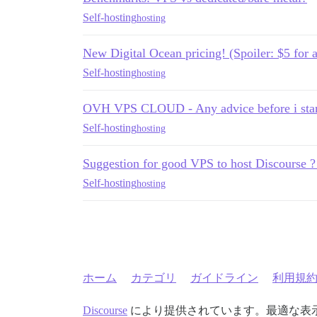
Self-hosting
hosting
New Digital Ocean pricing! (Spoiler: $5 for 
Self-hosting
hosting
OVH VPS CLOUD - Any advice before i star
Self-hosting
hosting
Suggestion for good VPS to host Discourse ?
Self-hosting
hosting
ホーム
カテゴリ
ガイドライン
利用規
Discourse
により提供されています。最適な表示のた