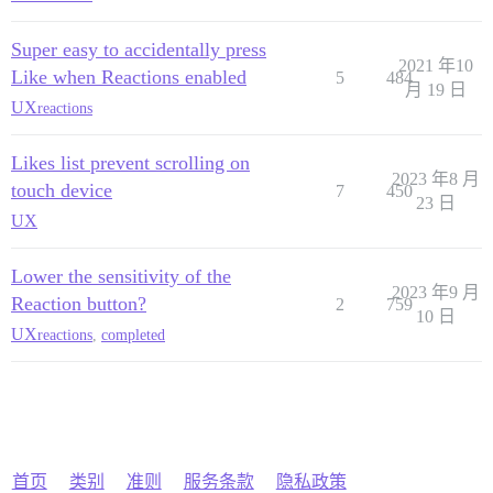
Super easy to accidentally press
2021 年10
Like when Reactions enabled
5
484
月 19 日
UX
reactions
Likes list prevent scrolling on
2023 年8 月
touch device
7
450
23 日
UX
Lower the sensitivity of the
2023 年9 月
Reaction button?
2
759
10 日
UX
reactions
,
completed
首页
类别
准则
服务条款
隐私政策