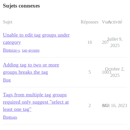
Sujets connexes
Sujet
Réponses
Vues
Activité
Unable to edit tag groups under
Juillet 9,
category
16
207
2025
Bug
size-s
,
tag-groups
Adding tag to two or more
Octobre 2,
groups breaks the tag
5
1003
2025
Bug
Tags from multiple tag groups
required only suggest "select at
2
687
Mai 16, 2023
least one tag"
Bug
tags