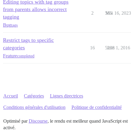
Editing topics with tag groups
from parents allows incorrect
2
585
Mai 16, 2023
tagging
Bug
tags
Restrict tags to specific
categories
16
5298
Juin 1, 2016
Feature
completed
Accueil
Catégories
Lignes directrices
Conditions générales d'utilisation
Politique de confidentialité
Optimisé par
Discourse
, le rendu est meilleur quand JavaScript est
activé.