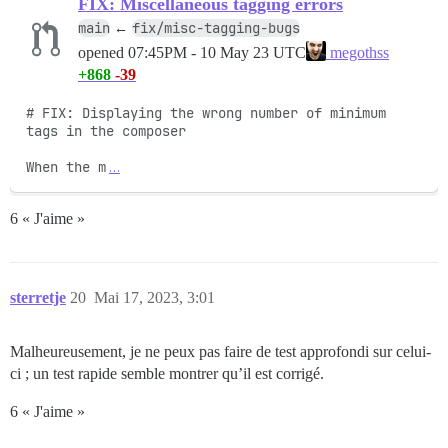
FIX: Miscellaneous tagging errors
main
fix/misc-tagging-bugs
←
opened
07:45PM - 10 May 23 UTC
megothss
+868
-39
# FIX: Displaying the wrong number of minimum 
tags in the composer

When the m
…
6 « J'aime »
sterretje
20
Mai 17, 2023, 3:01
Malheureusement, je ne peux pas faire de test approfondi sur celui-
ci ; un test rapide semble montrer qu’il est corrigé.
6 « J'aime »