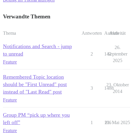
Verwandte Themen
Thema
Antworten
Aufrufe
Aktivität
Notifications and Search - jump
26.
to unread
2
142
September
2025
Feature
Remembered Topic location
should be "First Unread" post
23. Oktober
3
1488
instead of "Last Read" post
2014
Feature
Group PM “pick up where you
left off”
1
106
21. Mai 2025
Feature