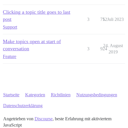
Clicking a topic title goes to last
post
3
712
5. Juli 2023
Support
Make topics open at start of
24. August
conversation
3
924
2019
Feature
Startseite
Kategorien
Richtlinien
Nutzungsbedingungen
Datenschutzerklärung
Angetrieben von
Discourse
, beste Erfahrung mit aktiviertem
JavaScript