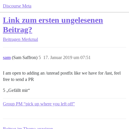
Discourse Meta
Link zum ersten ungelesenen
Beitrag?
Beitragen
Merkmal
sam
(Sam Saffron)
5
17. Januar 2019 um 07:51
I am open to adding an /unread postfix like we have for /last, feel
free to send a PR
5 „Gefällt mir“
Group PM “pick up where you left off”
Beitrag im Thema anzeigen