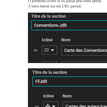
O problema ocorre se eu passar pela barra lateral.
A barra lateral usa um URL parcial: