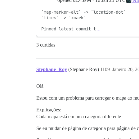
opened
02:43PM - 16 Jan 25 UTC
Ark
`map-marker-alt` -> `location-dot`

`times` -> `xmark`

Pinned latest commit t
…
3 curtidas
Stephane_Roy
(Stephane Roy)
1109
Janeiro 20, 
Olá
Estou com um problema para carregar o mapa ao mu
Explicações:
Cada mapa está em uma categoria diferente
Se eu mudar de página de categoria para página de