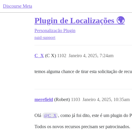
Discourse Meta
Plugin de Localizações 🌍
Personalização
Plugin
paid-support
C_X
(C X)
1102
Janeiro 4, 2025, 7:24am
temos alguma chance de tirar esta solicitação de rec
merefield
(Robert)
1103
Janeiro 4, 2025, 10:35am
Olá
, como já foi dito, este é um plugin do P
@C_X
Todos os novos recursos precisam ser patrocinados.