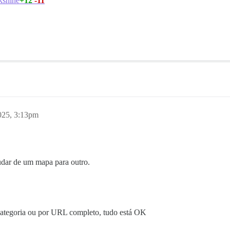
+12
-11
shine
2025, 3:13pm
dar de um mapa para outro.
 categoria ou por URL completo, tudo está OK