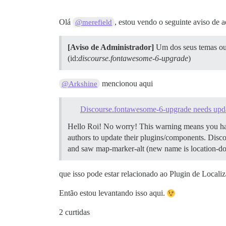
Olá
, estou vendo o seguinte aviso de 
@merefield
[Aviso de Administrador]
Um dos seus temas ou p
(id:
discourse.fontawesome-6-upgrade
)
mencionou aqui
@Arkshine
Discourse.fontawesome-6-upgrade needs upd
Hello Roi! No worry! This warning means you have
authors to update their plugins/components. Disc
and saw map-marker-alt (new name is location-dot)
que isso pode estar relacionado ao Plugin de Locali
Então estou levantando isso aqui.
2 curtidas