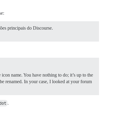
se:
ões principais do Discourse.
con name. You have nothing to do; it’s up to the
be renamed. In your case, I looked at your forum
dot
.