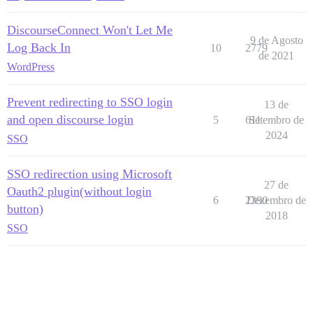
DiscourseConnect Won't Let Me
9 de Agosto
Log Back In
10
2779
de 2021
WordPress
Prevent redirecting to SSO login
13 de
and open discourse login
5
611
Setembro de
2024
SSO
SSO redirection using Microsoft
27 de
Oauth2 plugin(without login
6
2390
Dezembro de
button)
2018
SSO