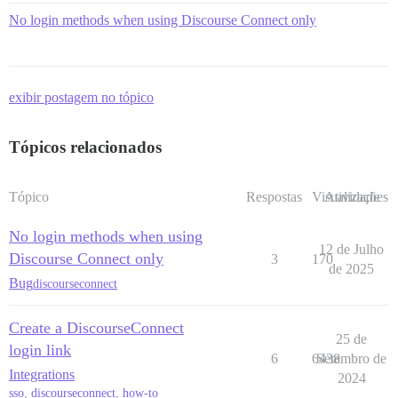
No login methods when using Discourse Connect only
exibir postagem no tópico
Tópicos relacionados
Tópico
Respostas
Visualizações
Atividade
No login methods when using
12 de Julho
Discourse Connect only
3
170
de 2025
Bug
discourseconnect
Create a DiscourseConnect
25 de
login link
6
6438
Setembro de
Integrations
2024
sso
,
discourseconnect
,
how-to