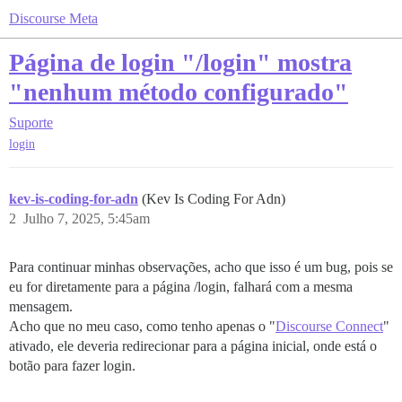
Discourse Meta
Página de login "/login" mostra
"nenhum método configurado"
Suporte
login
kev-is-coding-for-adn
(Kev Is Coding For Adn)
2
Julho 7, 2025, 5:45am
Para continuar minhas observações, acho que isso é um bug, pois se
eu for diretamente para a página /login, falhará com a mesma
mensagem.
Acho que no meu caso, como tenho apenas o "
Discourse Connect
"
ativado, ele deveria redirecionar para a página inicial, onde está o
botão para fazer login.