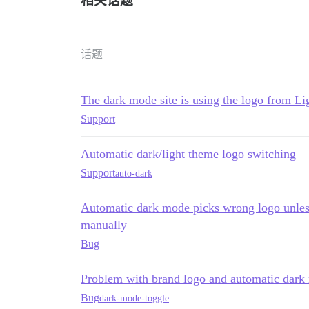
相关话题
话题
The dark mode site is using the logo from L
Support
Automatic dark/light theme logo switching
Support
auto-dark
Automatic dark mode picks wrong logo unless 
manually
Bug
Problem with brand logo and automatic dark
Bug
dark-mode-toggle