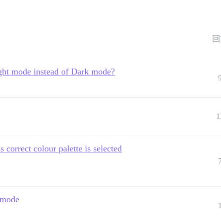
回
ight mode instead of Dark mode?
1
correct colour palette is selected
 mode