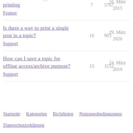
16. März
printing
7
5707
2015
Feature
Is there a way to print a single
29. März
post in a topic?
16
903
2026
Support
How can I save a topic for
24. März
offline access/archive purpose?
15
3152
2019
Support
Startseite
Kategorien
Richtlinien
Nutzungsbedingungen
Datenschutzerklärung