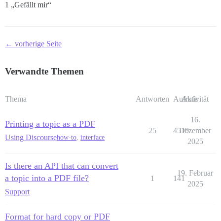
1 „Gefällt mir“
← vorherige Seite
Verwandte Themen
Thema
Antworten
Aufrufe
Aktivität
16.
Printing a topic as a PDF
25
4519
Dezember
Using Discourse
how-to
,
interface
2025
Is there an API that can convert
19. Februar
a topic into a PDF file?
1
141
2025
Support
Format for hard copy or PDF