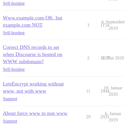
Self-hosting
Www.example.com OK, but
4. September
example.com NOT
3
1154
2019
Self-hosting
Correct DNS records to set
when Discourse is hosted on
2
1217
9. Mai 2020
WWW subdomain?
Self-hosting
LetsEncrypt working without
19. Januar
www, not with www
11
1944
2020
Support
About force www to non www
6. Januar
29
2931
2019
Support