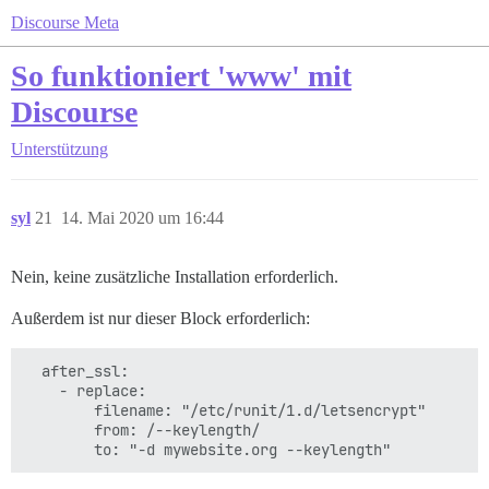
Discourse Meta
So funktioniert 'www' mit
Discourse
Unterstützung
syl
21
14. Mai 2020 um 16:44
Nein, keine zusätzliche Installation erforderlich.
Außerdem ist nur dieser Block erforderlich:
  after_ssl:

    - replace:

        filename: "/etc/runit/1.d/letsencrypt"

        from: /--keylength/
