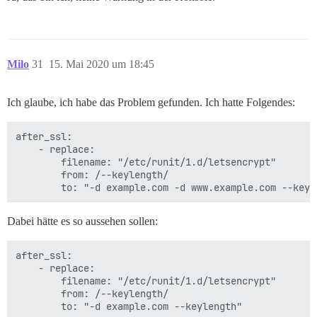
Milo
31
15. Mai 2020 um 18:45
Ich glaube, ich habe das Problem gefunden. Ich hatte Folgendes:
after_ssl:

    - replace:

        filename: "/etc/runit/1.d/letsencrypt"

        from: /--keylength/

Dabei hätte es so aussehen sollen:
after_ssl:

    - replace:

        filename: "/etc/runit/1.d/letsencrypt"

        from: /--keylength/
