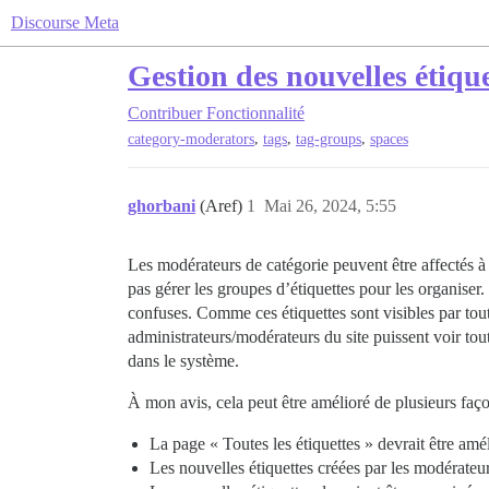
Discourse Meta
Gestion des nouvelles étique
Contribuer
Fonctionnalité
,
,
,
category-moderators
tags
tag-groups
spaces
ghorbani
(Aref)
1
Mai 26, 2024, 5:55
Les modérateurs de catégorie peuvent être affectés à d
pas gérer les groupes d’étiquettes pour les organiser. 
confuses. Comme ces étiquettes sont visibles par tout 
administrateurs/modérateurs du site puissent voir toute
dans le système.
À mon avis, cela peut être amélioré de plusieurs faç
La page « Toutes les étiquettes » devrait être améli
Les nouvelles étiquettes créées par les modérateurs