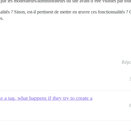
par les modérateurs/administrateurs du site avant d’être visibles par tou
alités ? Sinon, est-il pertinent de mettre en œuvre ces fonctionnalités ? 
s.
Répo
te a tag, what happens if they try to create a