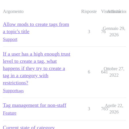
Argomento
Risposte
Visualizzazioni
Attività
Allow mods to create tags from
Gennaio 29,
a topic's title
3
76
2026
Support
If a user has a high enough trust
level to create a tag, what
happens if they try to create a
Ottobre 27,
6
641
tag in a category with
2022
restrictions?
Support
tags
Tag management for non-staff
Aprile 22,
3
765
2026
Feature
Current state of category