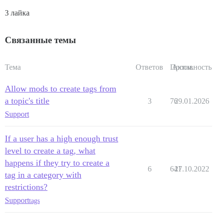
3 лайка
Связанные темы
Тема
Ответов
Просм.
Активность
Allow mods to create tags from
a topic's title
3
76
29.01.2026
Support
If a user has a high enough trust
level to create a tag, what
happens if they try to create a
6
641
27.10.2022
tag in a category with
restrictions?
Support
tags