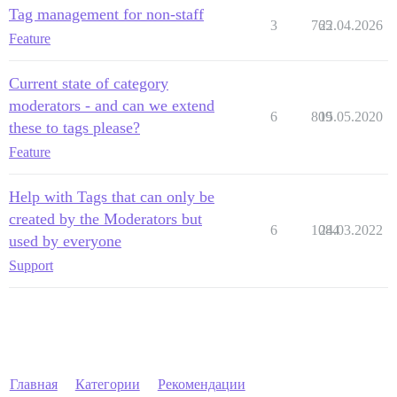
Tag management for non-staff
3
765
22.04.2026
Feature
Current state of category
moderators - and can we extend
6
809
15.05.2020
these to tags please?
Feature
Help with Tags that can only be
created by the Moderators but
6
1084
24.03.2022
used by everyone
Support
Главная
Категории
Рекомендации