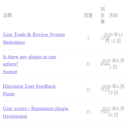
浏
话题
回复
览
活动
量
User Trade & Review System
2020 年12
5
1250
月 12 日
Marketplace
Is there any plugin to rate
2025 年8 月
sellers?
31
4544
1 日
Support
Discourse User Feedback
2026 年4 月
51
5123
19 日
Plugin
User scores / Reputation plugin
2023 年8 月
35
5503
16 日
Development