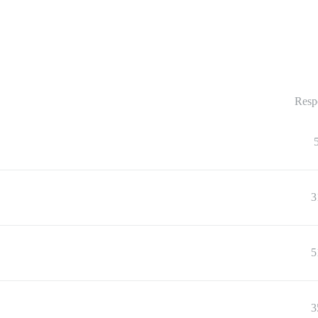
Resp
3
5
3