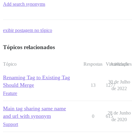
Add search synonyms
exibir postagem no tópico
Tópicos relacionados
Tópico
Respostas
Visualizações
Atividade
Renaming Tag to Existing Tag
30 de Julho
Should Merge
13
1277
de 2022
Feature
Main tag sharing same name
28 de Junho
and url with synonym
0
615
de 2020
Support