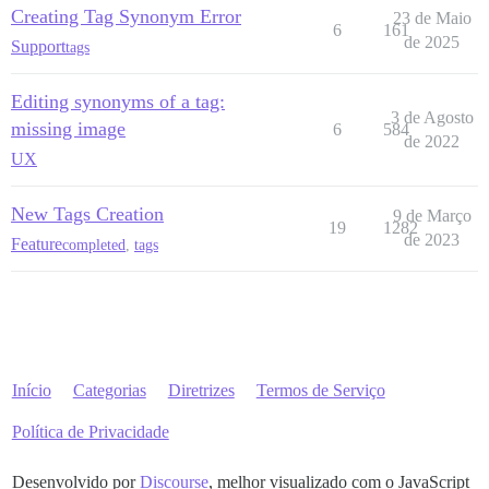
Creating Tag Synonym Error
23 de Maio
6
161
de 2025
Support
tags
Editing synonyms of a tag:
3 de Agosto
missing image
6
584
de 2022
UX
New Tags Creation
9 de Março
19
1282
de 2023
Feature
completed
,
tags
Início
Categorias
Diretrizes
Termos de Serviço
Política de Privacidade
Desenvolvido por
Discourse
, melhor visualizado com o JavaScript