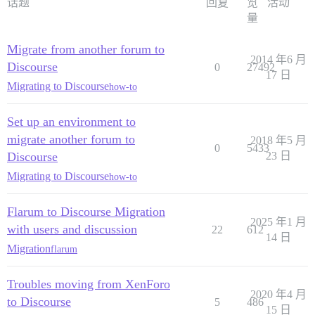
话题
回复
览
活动
量
Migrate from another forum to
2014 年6 月
Discourse
0
27492
17 日
Migrating to Discourse
how-to
Set up an environment to
migrate another forum to
2018 年5 月
0
5433
Discourse
23 日
Migrating to Discourse
how-to
Flarum to Discourse Migration
2025 年1 月
with users and discussion
22
612
14 日
Migration
flarum
Troubles moving from XenForo
2020 年4 月
to Discourse
5
486
15 日