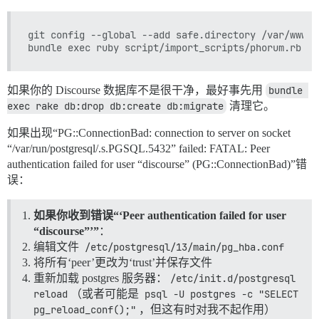
git config --global --add safe.directory /var/www/d
如果你的 Discourse 数据库不是很干净，最好事先用
bundle 
exec rake db:drop db:create db:migrate
清理它。
如果出现“PG::ConnectionBad: connection to server on socket
“/var/run/postgresql/.s.PGSQL.5432” failed: FATAL: Peer
authentication failed for user “discourse” (PG::ConnectionBad)”错
误：
如果你收到错误“‘Peer authentication failed for user
“discourse”’”
：
编辑文件
/etc/postgresql/13/main/pg_hba.conf
将所有‘peer’更改为‘trust’并保存文件
重新加载 postgres 服务器：
/etc/init.d/postgresql 
reload
（或者可能是
psql -U postgres -c "SELECT 
pg_reload_conf();"
，但这有时对我不起作用）