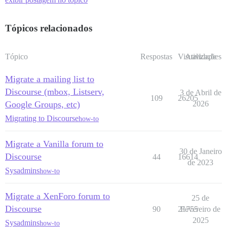
Tópicos relacionados
Tópico
Respostas
Visualizações
Atividade
Migrate a mailing list to
Discourse (mbox, Listserv,
3 de Abril de
109
26205
Google Groups, etc)
2026
Migrating to Discourse
how-to
Migrate a Vanilla forum to
30 de Janeiro
Discourse
44
16614
de 2023
Sysadmins
how-to
Migrate a XenForo forum to
25 de
Discourse
90
21755
Fevereiro de
2025
Sysadmins
how-to