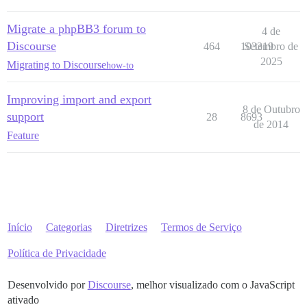
Migrate a phpBB3 forum to
4 de
Discourse
464
103319
Setembro de
2025
Migrating to Discourse
how-to
Improving import and export
8 de Outubro
support
28
8693
de 2014
Feature
Início
Categorias
Diretrizes
Termos de Serviço
Política de Privacidade
Desenvolvido por
Discourse
, melhor visualizado com o JavaScript
ativado