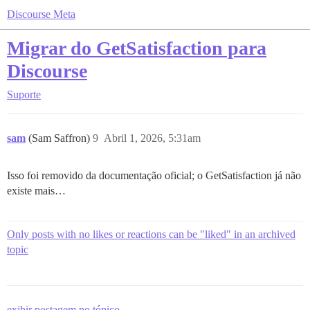
Discourse Meta
Migrar do GetSatisfaction para
Discourse
Suporte
sam
(Sam Saffron)
9
Abril 1, 2026, 5:31am
Isso foi removido da documentação oficial; o GetSatisfaction já não
existe mais…
Only posts with no likes or reactions can be "liked" in an archived
topic
exibir postagem no tópico