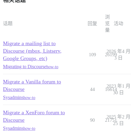
相关话题
浏
话题
回复
览
活动
量
Migrate a mailing list to
Discourse (mbox, Listserv,
2026 年4 月
109
26199
Google Groups, etc)
3 日
Migrating to Discourse
how-to
Migrate a Vanilla forum to
2023 年1 月
Discourse
44
16614
30 日
Sysadmins
how-to
Migrate a XenForo forum to
2025 年2 月
Discourse
90
21751
25 日
Sysadmins
how-to