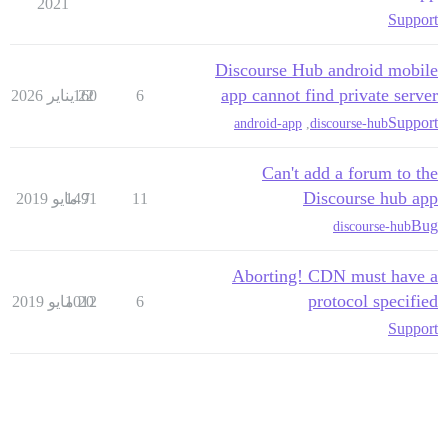
2021
Support
Discourse Hub android mobile
app cannot find private server
6
22 يناير 2026
160
Support
android-app
,
discourse-hub
Can't add a forum to the
Discourse hub app
11
7 مايو 2019
1491
Bug
discourse-hub
Aborting! CDN must have a
protocol specified
6
20 مايو 2019
1012
Support