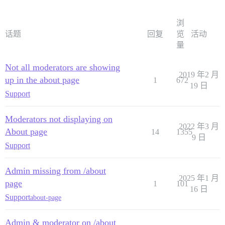
浏
话题
回复
览
活动
量
Not all moderators are showing
2019 年2 月
up in the about page
1
672
19 日
Support
Moderators not displaying on
2022 年3 月
About page
14
1355
9 日
Support
Admin missing from /about
2025 年1 月
page
1
101
16 日
Support
about-page
Admin & moderator on /about