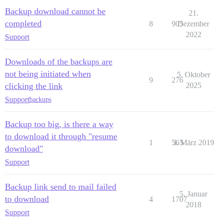
Backup download cannot be
21.
completed
8
905
Dezember
2022
Support
Downloads of the backups are
not being initiated when
5. Oktober
9
276
clicking the link
2025
Support
backups
Backup too big, is there a way
to download it through "resume
1
565
3. März 2019
download"
Support
Backup link send to mail failed
5. Januar
to download
4
1707
2018
Support