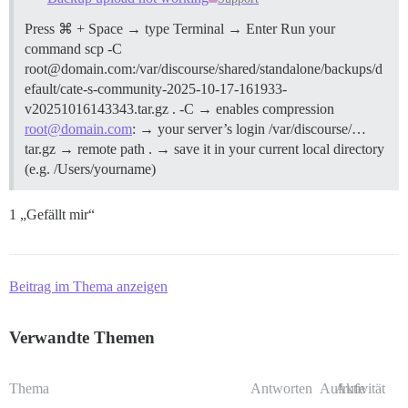
Press ⌘ + Space → type Terminal → Enter Run your
command scp -C
root@domain.com:/var/discourse/shared/standalone/backups/d
efault/cate-s-community-2025-10-17-161933-
v20251016143343.tar.gz . -C → enables compression
root@domain.com
: → your server’s login /var/discourse/…
tar.gz → remote path . → save it in your current local directory
(e.g. /Users/yourname)
1 „Gefällt mir“
Beitrag im Thema anzeigen
Verwandte Themen
Thema
Antworten
Aufrufe
Aktivität