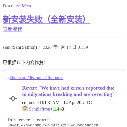
Discourse Meta
新安装失败（全新安装）
贡献
错误
sam
(Sam Saffron)
7
2020 年4 月 14 日 01:39
已根据以下内容修复：
github.com/discourse/discourse
Revert "We have had errors reported due
to migrations breaking and are reverting"
committed
01:31AM - 14 Apr 20 UTC
+114
-3
SamSaffron
This reverts commit 
8b46f14744d4bab9339d075825914d86da6bd5eb.
