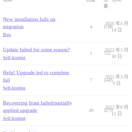
量
New installation fails on
2020 年4 月
migration
4
1188
14 日
Bug
Update failed for some reason?
2022 年3 月
1
722
30 日
Self-hosting
Help! Upgrade led to complete
2021 年3 月
fail
7
1445
9 日
Self-hosting
Recovering from failed/partially
2022 年8 月
applied upgrade
49
3279
12 日
Self-hosting