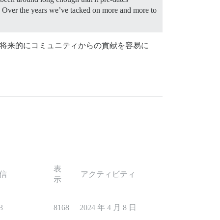
me. Over the years we’ve tacked on more and more to
、将来的にコミュニティからの貢献を容易に
表
信
アクティビティ
示
3
8168
2024 年 4 月 8 日