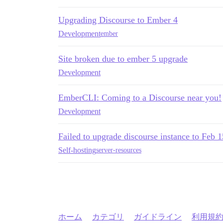
Upgrading Discourse to Ember 4
Development
ember
Site broken due to ember 5 upgrade
Development
EmberCLI: Coming to a Discourse near you!
Development
Failed to upgrade discourse instance to Feb 
Self-hosting
server-resources
ホーム
カテゴリ
ガイドライン
利用規