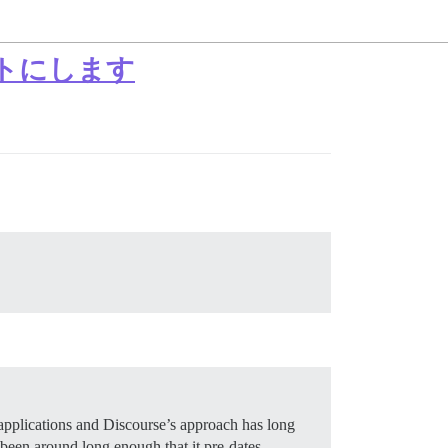
ルトにします
pplications and Discourse’s approach has long
been around long enough that it pre-dates