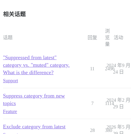
相关话题
浏
话题
回复
览
活动
量
"Suppressed from latest"
category vs. "muted" category.
2024 年9 月
11
2496
What is the difference?
24 日
Support
Suppress category from new
2024 年2 月
topics
7
1114
29 日
Feature
Exclude category from latest
2026 年5 月
28
380
29 日