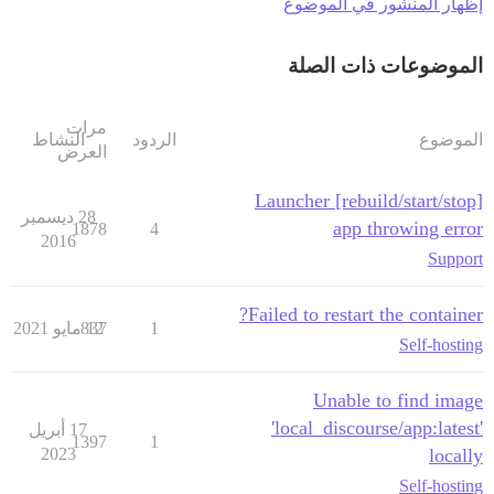
إظهار المنشور في الموضوع
الموضوعات ذات الصلة
مرات
الموضوع
الردود
النشاط
العرض
Launcher [rebuild/start/stop]
28 ديسمبر
app throwing error
1878
4
2016
Support
Failed to restart the container?
1
12 مايو 2021
837
Self-hosting
Unable to find image
'local_discourse/app:latest'
17 أبريل
1397
1
2023
locally
Self-hosting