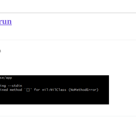
run
m