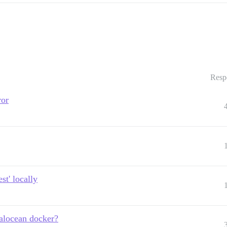
Resp
ror
st' locally
talocean docker?