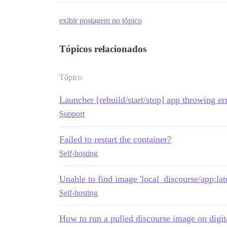
exibir postagem no tópico
Tópicos relacionados
Tópico
Launcher [rebuild/start/stop] app throwing er
Support
Failed to restart the container?
Self-hosting
Unable to find image 'local_discourse/app:late
Self-hosting
How to run a pulled discourse image on digi