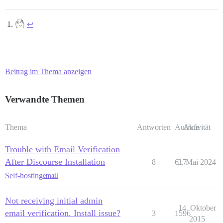
↩︎
Beitrag im Thema anzeigen
Verwandte Themen
Thema
Antworten
Aufrufe
Aktivität
Trouble with Email Verification
After Discourse Installation
8
617
3. Mai 2024
Self-hosting
email
Not receiving initial admin
14. Oktober
email verification. Install issue?
3
1596
2015