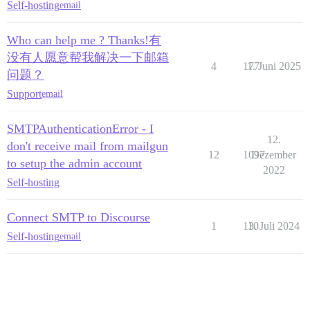
Self-hosting
email
Who can help me ? Thanks!有
没有人愿意帮我解决一下邮箱
4
177
1. Juni 2025
问题？
Support
email
SMTPAuthenticationError - I
12.
don't receive mail from mailgun
12
1097
Dezember
to setup the admin account
2022
Self-hosting
Connect SMTP to Discourse
1
110
3. Juli 2024
Self-hosting
email