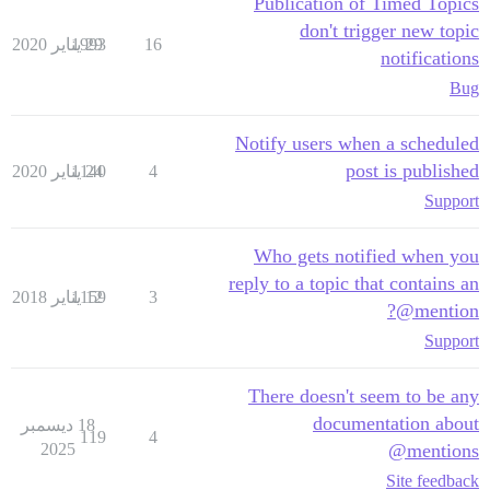
Publication of Timed Topics
don't trigger new topic
16
29 يناير 2020
1993
notifications
Bug
Notify users when a scheduled
post is published
4
24 يناير 2020
1140
Support
Who gets notified when you
reply to a topic that contains an
3
12 يناير 2018
1159
@mention?
Support
There doesn't seem to be any
documentation about
18 ديسمبر
119
4
2025
@mentions
Site feedback