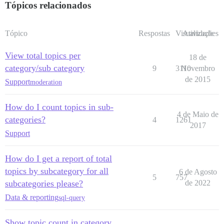
Tópicos relacionados
Tópico
Respostas
Visualizações
Atividade
View total topics per
18 de
category/sub category
9
3110
Novembro
de 2015
Support
moderation
How do I count topics in sub-
4 de Maio de
categories?
4
1261
2017
Support
How do I get a report of total
topics by subcategory for all
6 de Agosto
5
757
subcategories please?
de 2022
Data & reporting
sql-query
Show topic count in category