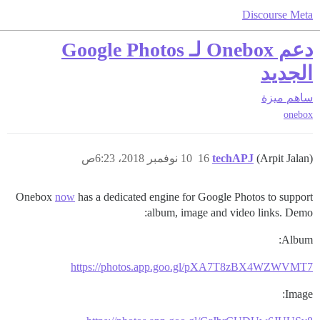
Discourse Meta
دعم Onebox لـ Google Photos
الجديد
ساهم
ميزة
onebox
(Arpit Jalan)
techAPJ
16
10 نوفمبر 2018، 6:23ص
Onebox
now
has a dedicated engine for Google Photos to support
album, image and video links. Demo:
Album:
https://photos.app.goo.gl/pXA7T8zBX4WZWVMT7
Image: