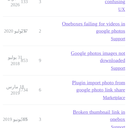
confusing
133
3
2026
UX
Oneboxes failing for videos in
google photos
2
6 يوليو 2020
757
Support
Google photos images not
31 يوليو
downloaded
853
9
2018
Support
Plugin import photo from
18 مارس
google photo link share
1734
6
2019
Marketplace
Broken thumbnail link in
onebox
3
13 يونيو 2019
595
Support