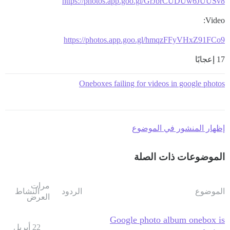
https://photos.app.goo.gl/GrJbrCUDUw6JUUSv8
Video:
https://photos.app.goo.gl/hmqzFFyVHxZ91FCo9
17 إعجابًا
Oneboxes failing for videos in google photos
إظهار المنشور في الموضوع
الموضوعات ذات الصلة
مرات
الموضوع
الردود
النشاط
العرض
Google photo album onebox is
22 أبريل