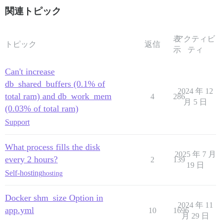
関連トピック
表
アクティビ
トピック
返信
示
ティ
Can't increase
db_shared_buffers (0.1% of
2024 年 12
total ram) and db_work_mem
4
286
月 5 日
(0.03% of total ram)
Support
What process fills the disk
2025 年 7 月
every 2 hours?
2
139
19 日
Self-hosting
hosting
Docker shm_size Option in
2024 年 11
app.yml
10
1696
月 29 日