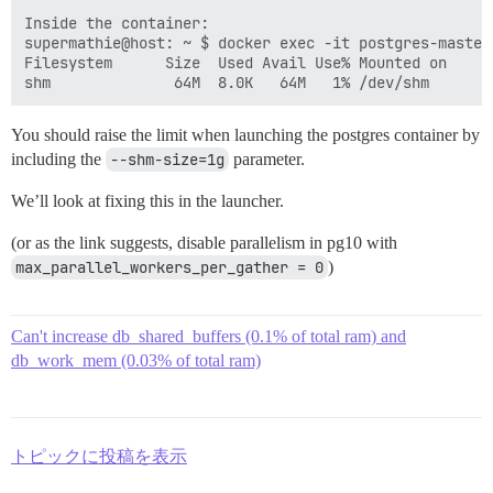
Inside the container:

supermathie@host: ~ $ docker exec -it postgres-master 
Filesystem      Size  Used Avail Use% Mounted on

You should raise the limit when launching the postgres container by
including the
--shm-size=1g
parameter.
We’ll look at fixing this in the launcher.
(or as the link suggests, disable parallelism in pg10 with
max_parallel_workers_per_gather = 0
)
Can't increase db_shared_buffers (0.1% of total ram) and
db_work_mem (0.03% of total ram)
トピックに投稿を表示