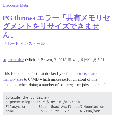
Discourse Meta
PG throws エラー「共有メモリセ
グメントをリサイズできませ
ん」
サポート
インストール
supermathie
(Michael Brown)
3
2018 年 4 月 6 日午後 5:21
This is due to the fact that docker by default
restricts shared
memory size
to 64MB which makes pg10 run afoul of this
limitation when doing a number of scatter/gather jobs in parallel:
Outside the container:

supermathie@host: ~ $ df -h /dev/shm

Filesystem      Size  Used Avail Use% Mounted on

none             63G  1.2M   63G   1% /run/shm
