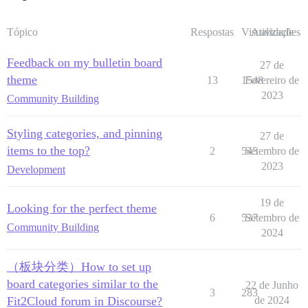
Tópico
Respostas
Visualizações
Atividade
Feedback on my bulletin board
27 de
theme
13
1548
Fevereiro de
2023
Community Building
Styling categories, and pinning
27 de
items to the top?
2
545
Setembro de
2023
Development
19 de
Looking for the perfect theme
6
537
Setembro de
Community Building
2024
（板块分类）How to set up
board categories similar to the
22 de Junho
3
283
Fit2Cloud forum in Discourse?
de 2024