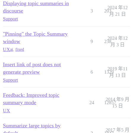
Displaying topic summaries in
2024 年12
discourse
3
203
月 21 日
Support
"Pinning" the Topic Summary
2024 年12
window
9
238
月 3 日
UX
ai
,
fixed
Insert link of post does not
2019 年11
generate preview
6
1329
月 13 日
Support
Feedback: Improved topic
2014 年9 月
summary mode
24
12857
15 日
UX
Summarize large topics by
2017 年5 月
default