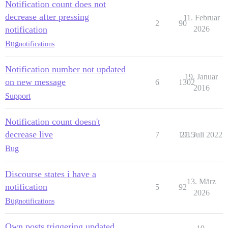
Notification count does not
decrease after pressing
11. Februar
2
90
notification
2026
Bug
notifications
Notification number not updated
19. Januar
on new message
6
1302
2016
Support
Notification count doesn't
decrease live
7
1915
21. Juli 2022
Bug
Discourse states i have a
13. März
notification
5
92
2026
Bug
notifications
Own posts triggering updated