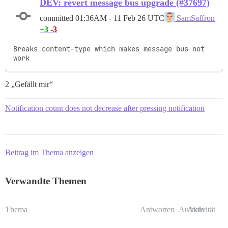
DEV: revert message bus upgrade (#37697)
committed
01:36AM - 11 Feb 26 UTC
SamSaffron
+3
-3
Breaks content-type which makes message bus not 
work
2 „Gefällt mir“
Notification count does not decrease after pressing notification
Beitrag im Thema anzeigen
Verwandte Themen
Thema
Antworten
Aufrufe
Aktivität