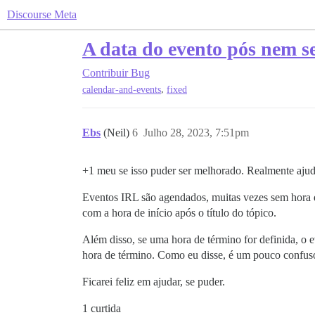
Discourse Meta
A data do evento pós nem se
Contribuir
Bug
,
calendar-and-events
fixed
Ebs
(Neil)
6
Julho 28, 2023, 7:51pm
+1 meu se isso puder ser melhorado. Realmente aju
Eventos IRL são agendados, muitas vezes sem hora d
com a hora de início após o título do tópico.
Além disso, se uma hora de término for definida, o 
hora de término. Como eu disse, é um pouco confus
Ficarei feliz em ajudar, se puder.
1 curtida