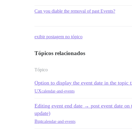
Can you diable the removal of past Events?
exibir postagem no tópico
Tópicos relacionados
Tópico
Option to display the event date in the topic 
UX
calendar-and-events
Editing event end date → post event date on t
update)
Bug
calendar-and-events