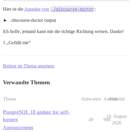
 failed with return #<Process::Status: pid 18 exit 1>

Location of failure: /usr/local/lib/ruby/gems/3.3.0/g
Hier ist die
Ausgabe von
./discourse-doctor
:
exec failed with the params {"tag"=>"db", "cmd"=>"if 
./discourse-doctor output
Ich hoffe, jemand kann mir die richtige Richtung weisen. Danke!
1 „Gefällt mir“
Beitrag im Thema anzeigen
Verwandte Themen
Thema
Antworten
Aufrufe
Aktivität
PostgreSQL 18 update for self-
10. August
hosters
49
908
2026
Announcements