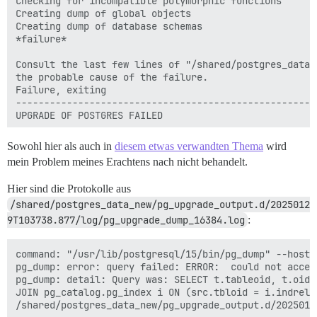
Checking for incompatible polymorphic functions       
Creating dump of global objects                       
Creating dump of database schemas

*failure*

Consult the last few lines of "/shared/postgres_data_
the probable cause of the failure.

Failure, exiting

-----------------------------------------------------
UPGRADE OF POSTGRES FAILED

Please visit https://meta.discourse.org/t/postgresql-
Sowohl hier als auch in
diesem etwas verwandten Thema
wird
mein Problem meines Erachtens nach nicht behandelt.
You can run ./launcher start app to restart your app i
-----------------------------------------------------
Hier sind die Protokolle aus
/shared/postgres_data_new/pg_upgrade_output.d/2025012
9T103738.877/log/pg_upgrade_dump_16384.log
:
FAILED

--------------------

command: "/usr/lib/postgresql/15/bin/pg_dump" --host 
Pups::ExecError: if [ -f /root/install_postgres ]; the
pg_dump: error: query failed: ERROR:  could not acces
  /root/install_postgres && rm -f /root/install_postgr
pg_dump: detail: Query was: SELECT t.tableoid, t.oid,
elif [ -e /shared/postgres_run/.s.PGSQL.5432 ]; then

JOIN pg_catalog.pg_index i ON (src.tbloid = i.indreli
  socat /dev/null UNIX-CONNECT:/shared/postgres_run/.
fi
