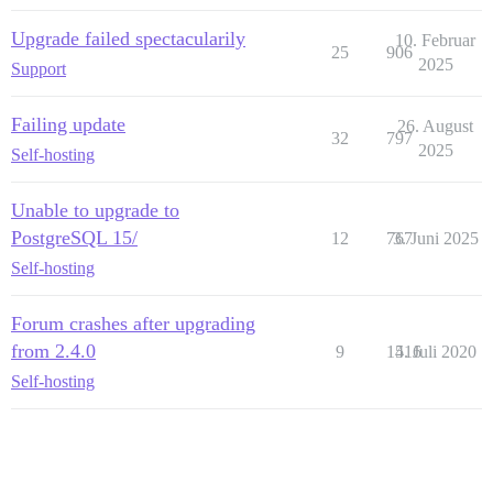
Upgrade failed spectacularily
10. Februar
25
906
2025
Support
Failing update
26. August
32
797
2025
Self-hosting
Unable to upgrade to
PostgreSQL 15/
12
767
3. Juni 2025
Self-hosting
Forum crashes after upgrading
from 2.4.0
9
1516
4. Juli 2020
Self-hosting