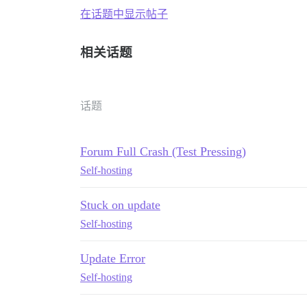
在话题中显示帖子
相关话题
话题
Forum Full Crash (Test Pressing)
Self-hosting
Stuck on update
Self-hosting
Update Error
Self-hosting