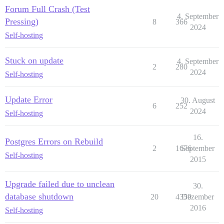
Forum Full Crash (Test
4. September
Pressing)
8
366
2024
Self-hosting
Stuck on update
4. September
2
280
2024
Self-hosting
Update Error
30. August
6
252
2024
Self-hosting
16.
Postgres Errors on Rebuild
2
1676
September
Self-hosting
2015
Upgrade failed due to unclean
30.
database shutdown
20
4359
Dezember
2016
Self-hosting