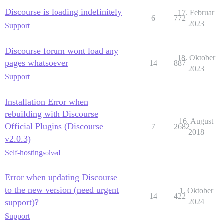
Discourse is loading indefinitely
17. Februar
6
772
2023
Support
Discourse forum wont load any
18. Oktober
pages whatsoever
14
887
2023
Support
Installation Error when
rebuilding with Discourse
16. August
Official Plugins (Discourse
7
2682
2018
v2.0.3)
Self-hosting
solved
Error when updating Discourse
to the new version (need urgent
1. Oktober
14
422
support)?
2024
Support