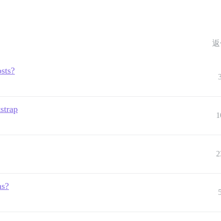
返
osts?
strap
1
2
ms?