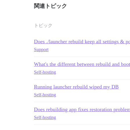
関連トピック
トピック
Does ./launcher rebuild keep all settings & p
Support
What's the different between rebuild and boot
Self-hosting
Running launcher rebuild wiped my DB
Self-hosting
Does rebuilding app fixes restoration proble
Self-hosting