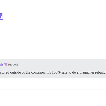
問
sts?
Support
stored outside of the container, it’s 100% safe to do a ./launcher rebuil