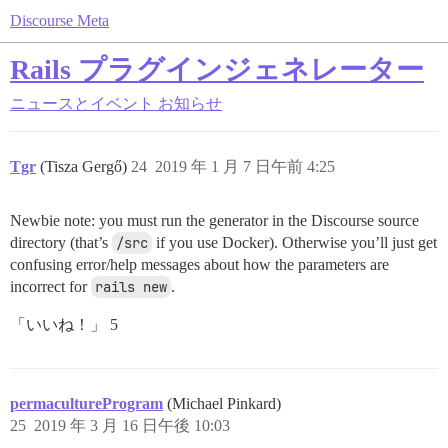
Discourse Meta
Rails プラグインジェネレーター
ニュースとイベント
お知らせ
Tgr
(Tisza Gergő)
24
2019 年 1 月 7 日午前 4:25
Newbie note: you must run the generator in the Discourse source
directory (that’s
/src
if you use Docker). Otherwise you’ll just get
confusing error/help messages about how the parameters are
incorrect for
rails new
.
「いいね！」 5
permacultureProgram
(Michael Pinkard)
25
2019 年 3 月 16 日午後 10:03