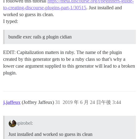
I followed this tutorial
https://meta.discourse.org/t/beginners-guide-
to-creating-discourse-plugins-part-1/30515
. Just installed and
worked so guess its clean.
I typed:
bundle exec rails g plugin cidian
EDIT: Capitalization matters in ruby. The name of the plugin
created by this generator gets to be a ruby class so that’s why a
lower case argument supplied to this generator will lead to a broken
plugin.
j.jaffeux
(Joffrey Jaffeux)
31
2019 年 6 月 24 日午後 3:44
spirobel:
Just installed and worked so guess its clean