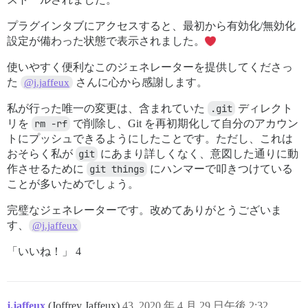
プラグインタブにアクセスすると、最初から有効化/無効化
設定が備わった状態で表示されました。
使いやすく便利なこのジェネレーターを提供してくださっ
た
さんに心から感謝します。
@j.jaffeux
私が行った唯一の変更は、含まれていた
.git
ディレクト
リを
rm -rf
で削除し、Git を再初期化して自分のアカウン
トにプッシュできるようにしたことです。ただし、これは
おそらく私が
git
にあまり詳しくなく、意図した通りに動
作させるために
git things
にハンマーで叩きつけている
ことが多いためでしょう。
完璧なジェネレーターです。改めてありがとうございま
す、
@j.jaffeux
「いいね！」 4
j.jaffeux
(Joffrey Jaffeux)
43
2020 年 4 月 29 日午後 2:32