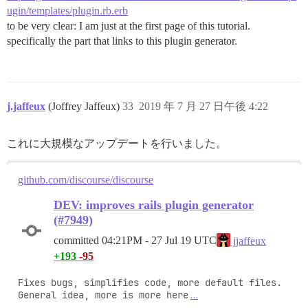
ugin/templates/plugin.rb.erb
to be very clear: I am just at the first page of this tutorial.
specifically the part that links to this plugin generator.
j.jaffeux
(Joffrey Jaffeux)
33
2019 年 7 月 27 日午後 4:22
これに大規模なアップデートを行いました。
github.com/discourse/discourse
DEV: improves rails plugin generator
(#7949)
committed
04:21PM - 27 Jul 19 UTC
jjaffeux
+193
-95
Fixes bugs, simplifies code, more default files. 
General idea, more is more here
…