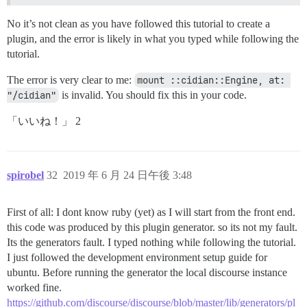
No it’s not clean as you have followed this tutorial to create a
plugin, and the error is likely in what you typed while following the
tutorial.
The error is very clear to me:
mount ::cidian::Engine, at: 
"/cidian"
is invalid. You should fix this in your code.
「いいね！」 2
spirobel
32
2019 年 6 月 24 日午後 3:48
First of all: I dont know ruby (yet) as I will start from the front end.
this code was produced by this plugin generator. so its not my fault.
Its the generators fault. I typed nothing while following the tutorial.
I just followed the development environment setup guide for
ubuntu. Before running the generator the local discourse instance
worked fine.
https://github.com/discourse/discourse/blob/master/lib/generators/pl