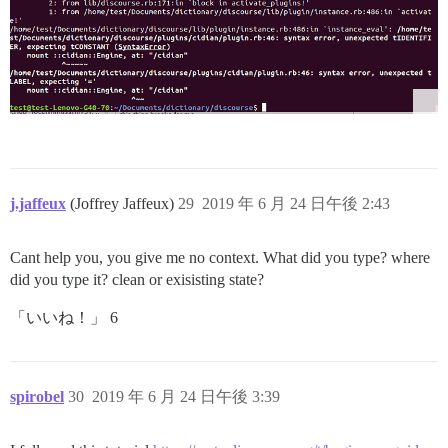
j.jaffeux
(Joffrey Jaffeux)
29
2019 年 6 月 24 日午後 2:43
Cant help you, you give me no context. What did you type? where
did you type it? clean or exisisting state?
「いいね！」 6
spirobel
30
2019 年 6 月 24 日午後 3:39