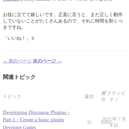
お役に立てて嬉しいです。正直に言うと、まだ正しく動作
していないことがたくさんあるので、それに時間を割くべ
きですね。
「いいね！」 6
← 前のページ
次のページ →
関連トピック
表
アクティビ
トピック
返信
示
ティ
Developing Discourse Plugins -
Part 1 - Create a basic plugin
2025 年 7 月
32
83645
8 日
Developer Guides