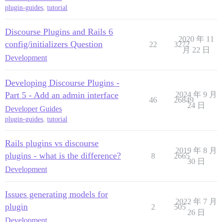
plugin-guides
,
tutorial
Discourse Plugins and Rails 6
2020 年 11
config/initializers Question
22
3272
月 22 日
Development
Developing Discourse Plugins -
Part 5 - Add an admin interface
2024 年 9 月
46
26849
24 日
Developer Guides
plugin-guides
,
tutorial
Rails plugins vs discourse
2019 年 8 月
plugins - what is the difference?
8
2665
30 日
Development
Issues generating models for
2022 年 7 月
plugin
2
505
26 日
Development