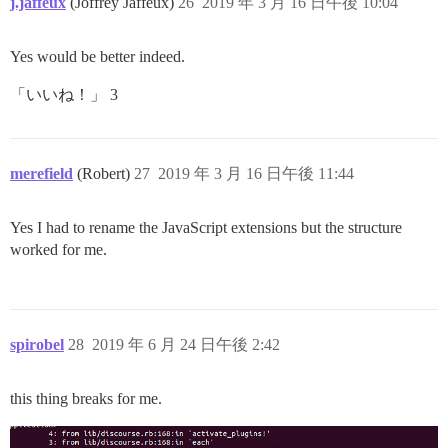
j.jaffeux
(Joffrey Jaffeux)
26
2019 年 3 月 16 日午後 10:04
Yes would be better indeed.
「いいね！」 3
merefield
(Robert)
27
2019 年 3 月 16 日午後 11:44
Yes I had to rename the JavaScript extensions but the structure
worked for me.
spirobel
28
2019 年 6 月 24 日午後 2:42
this thing breaks for me.