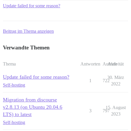
Update failed for some reason?
Beitrag im Thema anzeigen
Verwandte Themen
Thema
Antworten
Aufrufe
Aktivität
Update failed for some reason?
30. März
1
722
2022
Self-hosting
Migration from discourse
v2.8.13 (on Ubuntu 20.04.6
15. August
3
797
LTS) to latest
2023
Self-hosting