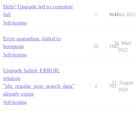
Help! Upgrade led to complete
fail
7
1447
9. März 2021
Self-hosting
Error upgrading, failed to
26. März
bootstrap
20
1945
2022
Self-hosting
Upgrade failed: ERROR:
relation
21. August
"idx_regular_post_search_data"
2
701
2020
already exists
Self-hosting