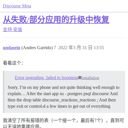
Discourse Meta
从失败/部分应用的升级中恢复
支持
安装
undasein
(Andres Garrido)
7
2022 年3 月 31 日 13:55
看看这个：
Error upgrading, failed to bootstrap
Installation
Sorry. I’m on my phone and not quite thinking well enough to
explain… After the start app su - postgres psql discourse And
then the drop table discourse_reactions_reactions ; And then
type exit or control-d a few times to get out of everything
我清空了所有报错的表（一个接一个，最后有7个），直到可
以无误地重建应用。