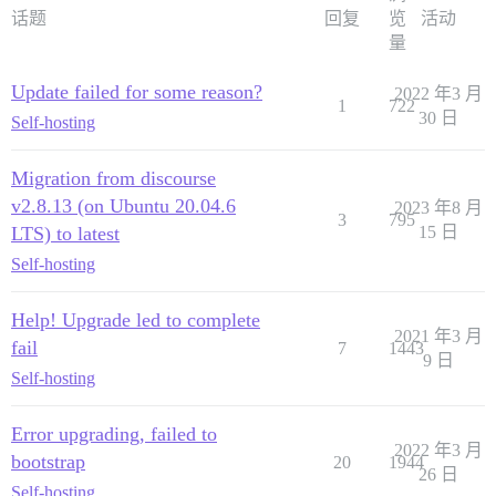
话题
回复
览
活动
量
Update failed for some reason?
2022 年3 月
1
722
30 日
Self-hosting
Migration from discourse
v2.8.13 (on Ubuntu 20.04.6
2023 年8 月
3
795
LTS) to latest
15 日
Self-hosting
Help! Upgrade led to complete
2021 年3 月
fail
7
1443
9 日
Self-hosting
Error upgrading, failed to
2022 年3 月
bootstrap
20
1944
26 日
Self-hosting