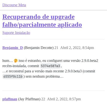
Discourse Meta
Recuperando de upgrade
falho/parcialmente aplicado
Suporte
Instalação
Benjamin_D
(Benjamin Decotte)
21
Abril 2, 2022, 8:54pm
hum…
isso é estranho, eu configurei uma versão 2.9.0.beta2
recém-instalada, commit
5374e587a3
,
…e reconstruí para a versão mais recente 2.9.0.beta3 (commit
6555f0c11b
) sem nenhum problema…
pfaffman
(Jay Pfaffman)
22
Abril 2, 2022, 8:57pm