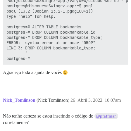
root@discourseSwingrz-app:/var/www/discourse# su - pos
postgres@discourseSwingrz-app:~$ psql

psql (13.2 (Debian 13.2-1.pgdg100+1))

Type "help" for help.

postgres=# ALTER TABLE bookmarks 

postgres-# DROP COLUMN bookmarkable_id

postgres-# DROP COLUMN bookmarkable_type;

ERROR:  syntax error at or near "DROP"

LINE 3: DROP COLUMN bookmarkable_type;

        ^

Agradeço toda a ajuda de vocês
Nick_Tomlinson
(Nick Tomlinson)
26
Abril 3, 2022, 10:07am
Não tenho certeza se estou inserindo o código do
@pfaffman
corretamente?