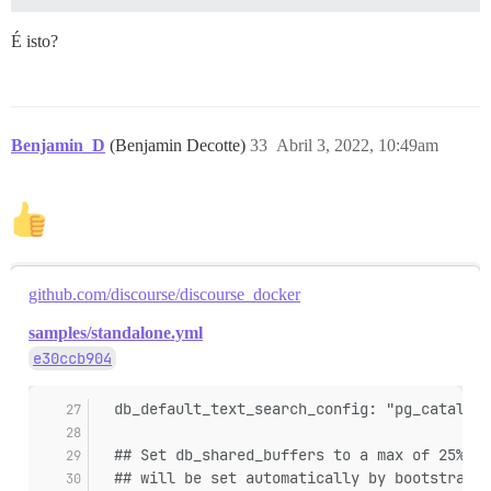
É isto?
Benjamin_D
(Benjamin Decotte)
33
Abril 3, 2022, 10:49am
github.com/discourse/discourse_docker
samples/standalone.yml
e30ccb904
  db_default_text_search_config: "pg_catalog.
  ## Set db_shared_buffers to a max of 25% of
  ## will be set automatically by bootstrap b