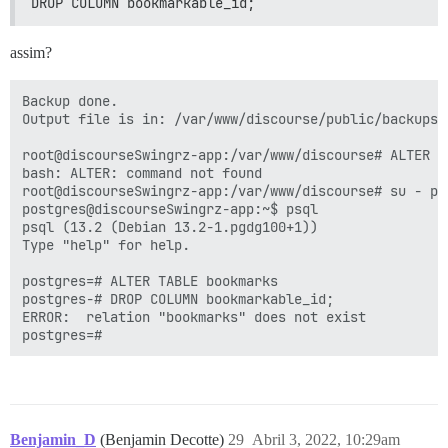
DROP COLUMN bookmarkable_id;
assim?
Backup done.

Output file is in: /var/www/discourse/public/backups/
root@discourseSwingrz-app:/var/www/discourse# ALTER TA
bash: ALTER: command not found

root@discourseSwingrz-app:/var/www/discourse# su - pos
postgres@discourseSwingrz-app:~$ psql

psql (13.2 (Debian 13.2-1.pgdg100+1))

Type "help" for help.

postgres=# ALTER TABLE bookmarks

postgres-# DROP COLUMN bookmarkable_id;

ERROR:  relation "bookmarks" does not exist

Benjamin_D
(Benjamin Decotte)
29
Abril 3, 2022, 10:29am