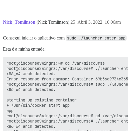
Nick_Tomlinson
(Nick Tomlinson)
25
Abril 3, 2022, 10:06am
Consegui iniciar o aplicativo com
sudo ./launcher enter app
Esta é a minha entrada:
root@discourseSwingrz:~# cd /var/discourse

root@discourseSwingrz:/var/discourse# ./launcher enter
x86_64 arch detected.

Error response from daemon: Container 69b56d9734c3654
root@discourseSwingrz:/var/discourse# sudo ./launcher 
x86_64 arch detected.

starting up existing container

+ /usr/bin/docker start app

app

root@discourseSwingrz:/var/discourse# cd /var/discours
root@discourseSwingrz:/var/discourse# ./launcher enter
x86_64 arch detected.
