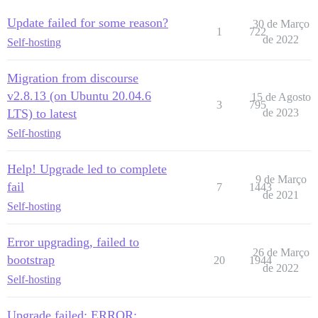
Update failed for some reason?
30 de Março
1
722
de 2022
Self-hosting
Migration from discourse
v2.8.13 (on Ubuntu 20.04.6
15 de Agosto
3
795
LTS) to latest
de 2023
Self-hosting
Help! Upgrade led to complete
9 de Março
fail
7
1443
de 2021
Self-hosting
Error upgrading, failed to
26 de Março
bootstrap
20
1944
de 2022
Self-hosting
Upgrade failed: ERROR: