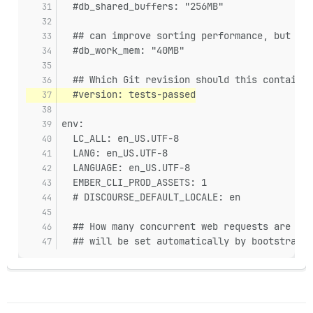
  #db_shared_buffers: "256MB"
  ## can improve sorting performance, but add
  #db_work_mem: "40MB"
  ## Which Git revision should this container
  #version: tests-passed
env:
  LC_ALL: en_US.UTF-8
  LANG: en_US.UTF-8
  LANGUAGE: en_US.UTF-8
  EMBER_CLI_PROD_ASSETS: 1
  # DISCOURSE_DEFAULT_LOCALE: en
  ## How many concurrent web requests are sup
  ## will be set automatically by bootstrap b