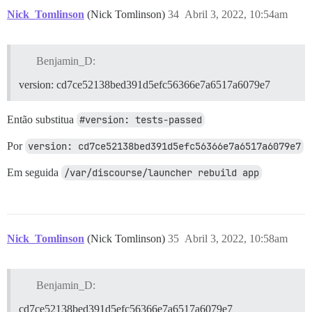
Nick_Tomlinson
(Nick Tomlinson)
34
Abril 3, 2022, 10:54am
Benjamin_D:
version: cd7ce52138bed391d5efc56366e7a6517a6079e7
Então substitua
#version: tests-passed
Por
version: cd7ce52138bed391d5efc56366e7a6517a6079e7
Em seguida
/var/discourse/launcher rebuild app
Nick_Tomlinson
(Nick Tomlinson)
35
Abril 3, 2022, 10:58am
Benjamin_D:
cd7ce52138bed391d5efc56366e7a6517a6079e7